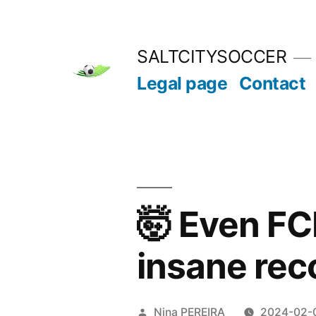
Skip
to
SALTCITYSOCCER
content
Legal page
Contact
🤯 Even FC
insane rec
Posted
Nina PEREIRA
2024-02-