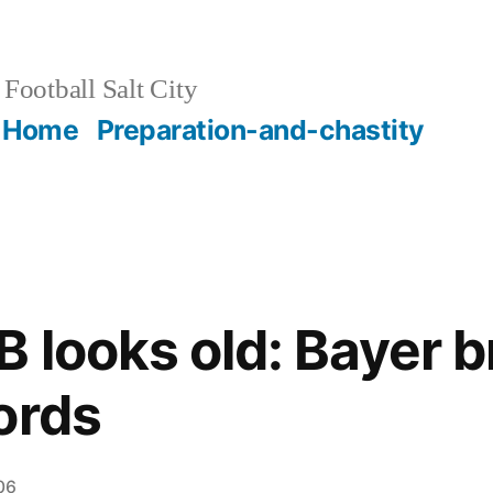
Football Salt City
Home
Preparation-and-chastity
B looks old: Bayer 
ords
06