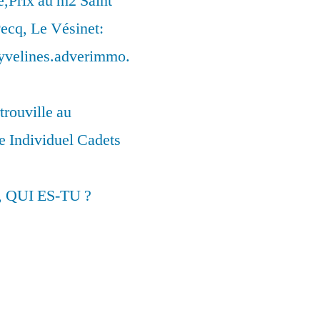
,Prix au m2 Saint
ecq, Le Vésinet:
syvelines.adverimmo.
trouville au
 Individuel Cadets
, QUI ES-TU ?